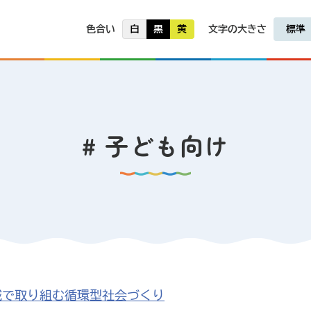
進事業
キャラクター紹介
林課、義務教育課・高校教育
環境クイズ
色合い
白
黒
黄
文字の大きさ
標準
よくある質問
このサイトについて
サイトマップ
お問い合わせ
# 子ども向け
域で取り組む循環型社会づくり