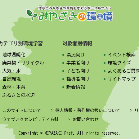
カテゴリ別環境学習
対象者別情報
地球温暖化
県民向け
イベント検索
廃棄物・リサイクル
事業者向け
環境クイズ
大気・水
子ども向け
よくあるご質
自然環境
指導者向け
サイトマップ
森林・木育
新着情報
ふるさとの水辺
このサイトについて
個人情報・著作権の扱いについて
リ
ウェブアクセシビリティ方針
お問い合わせ
Copyright © MIYAZAKI Pref. All rights reserved.