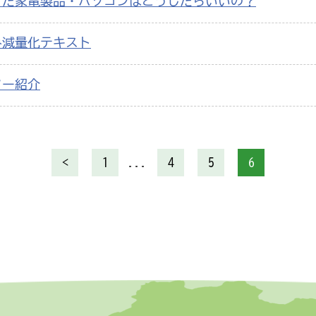
った家電製品・パソコンはどうしたらいいの？
み減量化テキスト
ター紹介
<
1
...
4
5
6