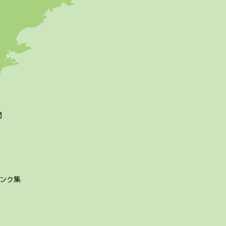
問
ンク集