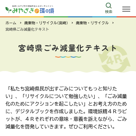
こどもエコチャレンジ推進事業
環境教育推進校（環境森林課、義務教育課・高校教育課）
検索
ホーム
廃棄物・リサイクル(宮崎)
廃棄物・リサイクル
その他
宮崎県ごみ減量化テキスト
リンク集
宮崎県ごみ減量化テキスト
ecoみやざき
キャラクター紹介
環境クイズ
よくある質問
このサイトについて
サイトマップ
「私たち宮崎県民が出すごみについてもっと知りた
お問い合わせ
い」、「リサイクルについて勉強したい」、「ごみ減量
化のためにアクションを起こしたい」とお考え方のため
に、デジタルブックを作成しました。環境妖精４Ｒラビ
ットが、４Ｒそれぞれの意味・意義を訴えながら、ごみ
減量化を啓発していきます。ぜひご利用ください。