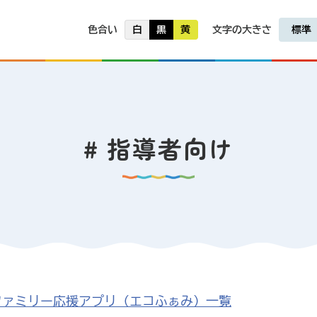
色合い
白
黒
黄
文字の大きさ
標準
# 指導者向け
ファミリー応援アプリ（エコふぁみ）一覧