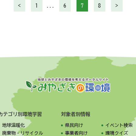
<
1
...
6
7
8
>
カテゴリ別環境学習
対象者別情報
地球温暖化
県民向け
イベント検索
廃棄物・リサイクル
事業者向け
環境クイズ