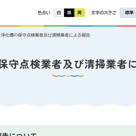
色合い
白
黒
黄
文字の大きさ
標準
浄化槽の保守点検業者及び清掃業者による報告
保守点検業者及び清掃業者
報告について