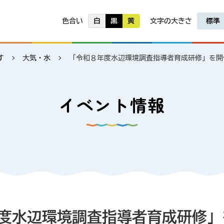
色合い
白
黒
黄
文字の大きさ
標準
す
大気・水
「令和８年度水辺環境調査指導者育成研修」を開
イベント情報
度水辺環境調査指導者育成研修」