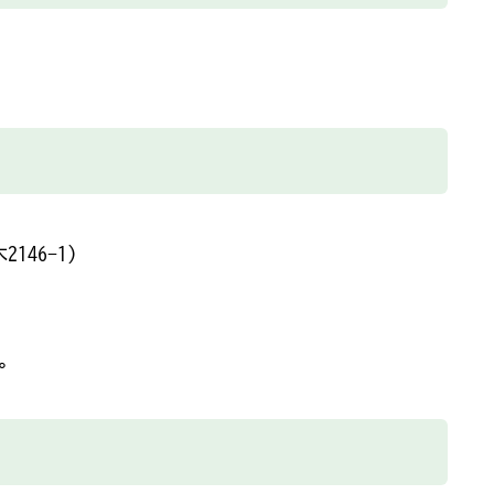
46-1）
。