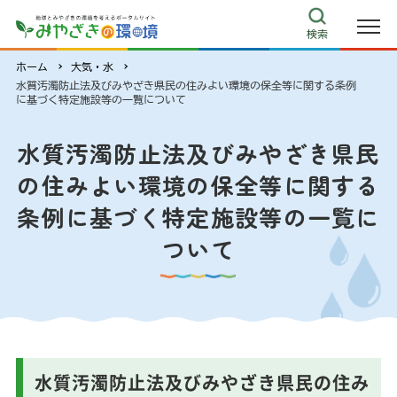
検索
宮崎県環境情報センター ホームページ
宮崎県環境情報センター詳細
ホーム
大気・水
動画コンテンツ
水質汚濁防止法及びみやざき県民の住みよい環境の保全等に関する条例
に基づく特定施設等の一覧について
環境学習プログラム
水質汚濁防止法及びみやざき県民
みやざき環境読本～ミライへの贈り物～
の住みよい環境の保全等に関する
こどもエコクラブ
条例に基づく特定施設等の一覧に
こどもエコチャレンジ推進事業
環境教育推進校（環境森林課、義務教育課・高校教育課）
ついて
その他
リンク集
ecoみやざき
キャラクター紹介
水質汚濁防止法及びみやざき県民の住み
環境クイズ