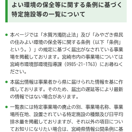
よい環境の保全等に関する条例に基づく
よくある質問
特定施設等の一覧について
このサイトについて
サイトマップ
お問い合わせ
本ページでは「水質汚濁防止法」及び「みやざき県民
の住みよい環境の保全等に関する条例（以下「条例」
という。）」の規定に基づく届出がなされている事業
場を掲載しております。宮崎市内の事業場については
宮崎市環境部環境指導課（0985-21-1763）にお尋ねく
ださい。
本届出情報は事業者から県に届けられた情報を基に作
成しております。そのため、届出の遅延等により最新
の情報ではない場合があります。
一覧表には特定事業場の廃止の別、事業場名称、事業
場所在地、設置されている特定施設の種類及び日平均
排水量を掲載しておりますが、それ以外の項目につい
てお知りになりたい場合は、宮崎県情報公開条例に基