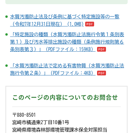
水質汚濁防止法及び条例に基づく特定施設等の一覧
（令和7年12月31日現在） (1.0MB)
「特定施設の種類（水質汚濁防止法施行令第１条別表
第１）及び汚水等排出施設の種類（条例施行規則第６
条別表第３）」（PDFファイル：159KB）
「水質汚濁防止法で定める有害物質（水質汚濁防止法
施行令第２条）」（PDFファイル：4KB）
このページの内容についてのお問合せ
〒880-8501
宮崎市橘通東2丁目10番1号
宮崎県環境森林部環境管理課水保全対策担当