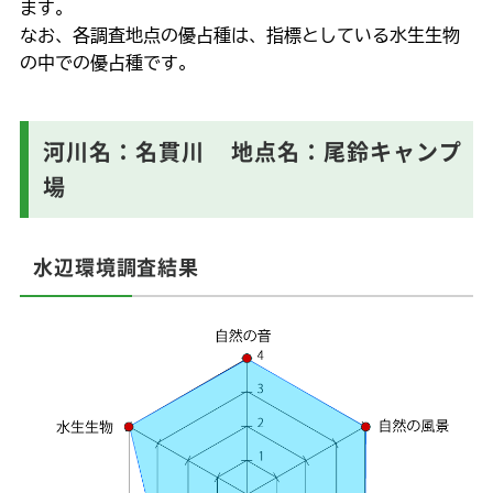
ます。
こどもエコチャレンジ推進事業
なお、各調査地点の優占種は、指標としている水生生物
環境教育推進校（環境森林課、義務教育課・高校教育課）
の中での優占種です。
その他
河川名：名貫川 地点名：尾鈴キャンプ
リンク集
場
ecoみやざき
キャラクター紹介
環境クイズ
水辺環境調査結果
よくある質問
このサイトについて
サイトマップ
お問い合わせ