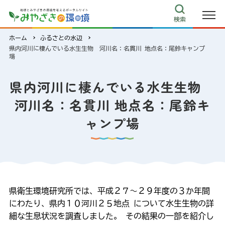
検索
環境白書
計画
ホーム
ふるさとの水辺
条例
県内河川に棲んでいる水生生物 河川名：名貫川 地点名：尾鈴キャンプ
場
環境アセスメント
統計・調査結果
県内河川に棲んでいる水生生物
環境関連附属機関等の概要
河川名：名貫川 地点名：尾鈴キ
宮崎県環境情報センター
ャンプ場
宮崎県環境情報センター ホームページ
宮崎県環境情報センター詳細
動画コンテンツ
環境学習プログラム
県衛生環境研究所では、平成２７～２９年度の３か年間
にわたり、県内１０河川２５地点 について水生生物の詳
みやざき環境読本～ミライへの贈り物～
細な生息状況を調査しました。 その結果の一部を紹介し
こどもエコクラブ