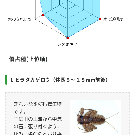
優占種(上位順)
1.ヒラタカゲロウ（体長５～１５mm前後）
きれいな水の指標生物
です。
主に川の上流から中流
の石に張り付くように
棲み、名前のとおり平